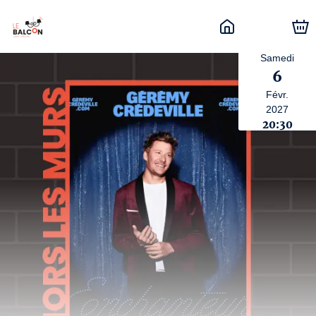
Samedi
6
Févr.
2027
20:30