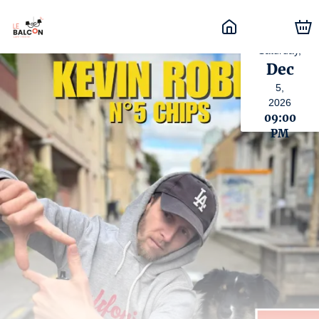
Saturday,
Dec
5,
2026
09:00
PM